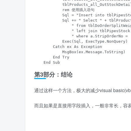
            tblProducts_all_OutStockDetai
            rem 使用插入语句

            Sql = "Insert into tblPipesSt
            Sql += " Select " + tblProduc
                " from tblDoOrderSplitWeig
                " left join tblPipesStock
                " where a.StripOrderNo = '
            Exec(Sql, ExecType.NonQuery)

        Catch ex As Exception

            MsgBox(ex.Message.ToString)

        End Try

    End Sub
第3部分：结论
通过这样一个方法，极大的减少visual basic(v
而且如果是直接用字段插入，一般非常长，容