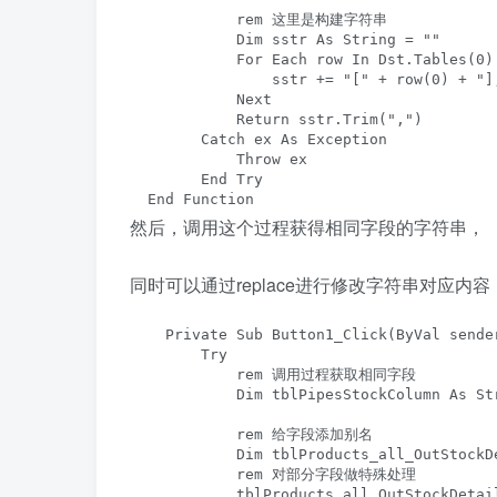
            rem 这里是构建字符串

            Dim sstr As String = ""

            For Each row In Dst.Tables(0).
                sstr += "[" + row(0) + "],
            Next

            Return sstr.Trim(",")

        Catch ex As Exception

            Throw ex

        End Try

  End Function
然后，调用这个过程获得相同字段的字符串，
同时可以通过replace进行修改字符串对应内容
    Private Sub Button1_Click(ByVal sende
        Try

            rem 调用过程获取相同字段

            Dim tblPipesStockColumn As St
            rem 给字段添加别名

            Dim tblProducts_all_OutStockD
            rem 对部分字段做特殊处理

            tblProducts_all_OutStockDetai