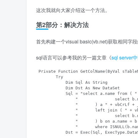
这次我就向大家介绍这一个方法。
第2部分：解决方法
首先构建一个visual basic(vb.net)获取相
sql语言可以参考我的另一篇文章《
sql se
 Private Function GetColName(ByVal sTable
        Try

            Dim Sql As String

            Dim Dst As New DataSet

            Sql = "select a.name from ( " 
                "		select b.name from sysobjects a	left join syscolumns b on a.id = b.id where a.name = '" + 表1名称 + "' " + vbCrLf + _

                "	) a " + vbCrLf + _

                "	left join ( " + vbCrLf + _

                "		select b.name from sysobjects a left join syscolumns b on a.id = b.id where a.name = '" + 表2名称 + "' " + vbCrLf + _

                "	) b on a.name = b.name  " + vbCrLf + _

                "	where ISNULL(b.name,'') <> '' "

            Dst = Exec(Sql, ExecType.DataS