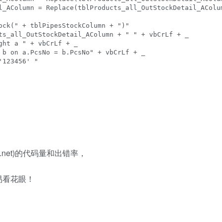
l_AColumn = Replace(tblProducts_all_OutStockDetail_AColum
ock(" + tblPipesStockColumn + ")"

ts_all_OutStockDetail_AColumn + " " + vbCrLf + _

ht a " + vbCrLf + _

 b on a.PcsNo = b.PcsNo" + vbCrLf + _

123456' "

b.net)的代码量和出错率，
易看花眼！