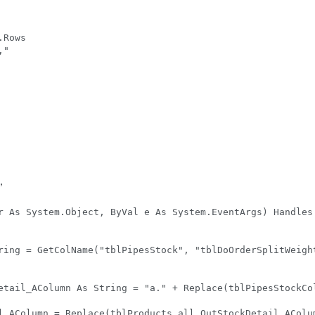
Rows

"

，
r As System.Object, ByVal e As System.EventArgs) Handles 
ring = GetColName("tblPipesStock", "tblDoOrderSplitWeight
etail_AColumn As String = "a." + Replace(tblPipesStockCol
l_AColumn = Replace(tblProducts_all_OutStockDetail_AColum