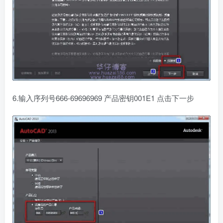
6.输入序列号666-69696969 产品密钥001E1 点击下一步