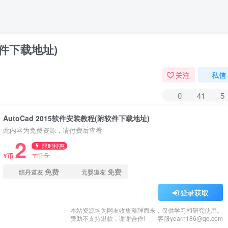
软件下载地址)
关注
私信
0
41
5
AutoCad 2015软件安装教程(附软件下载地址)
此内容为免费资源，请付费后查看
2
限时特惠
5
Y币
Y币
免费
免费
结丹道友
元婴道友
登录获取
本站资源均为网友收集整理而来，仅供学习和研究使用。
赞助不支持退款，谢谢合作!
客服yearn186@qq.com