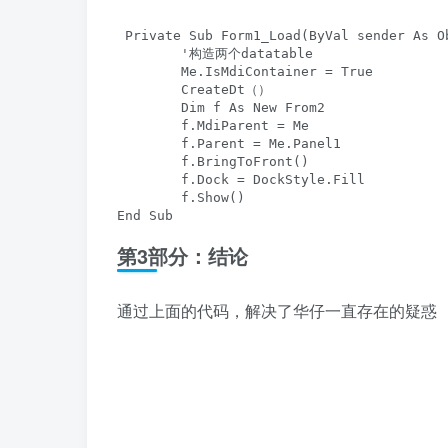
 Private Sub Form1_Load(ByVal sender As O
        '构造两个datatable

        Me.IsMdiContainer = True

        CreateDt（）

        Dim f As New From2

        f.MdiParent = Me

        f.Parent = Me.Panel1

        f.BringToFront()

        f.Dock = DockStyle.Fill

        f.Show()

End Sub
第3部分：结论
通过上面的代码，解决了华仔一直存在的疑惑