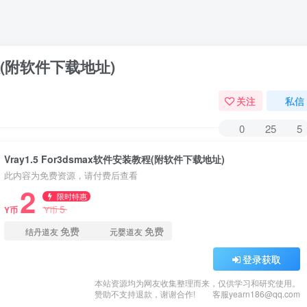
教程(附软件下载地址)
关注
私信
0
25
5
Vray1.5 For3dsmax软件安装教程(附软件下载地址)
此内容为免费资源，请付费后查看
2
限时特惠
5
Y币
Y币
免费
免费
结丹道友
元婴道友
登录获取
本站资源均为网友收集整理而来，仅供学习和研究使用。
赞助不支持退款，谢谢合作!
客服yearn186@qq.com