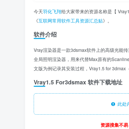
今天
羽化飞翔
给大家带来的资源名称是【 Vray1
《
互联网常用软件工具资源汇总贴
》。
软件介绍
Vray渲染器是一款3dsmax软件上的高级光能传递渲染插
全局照明渲染器，用来代替Max原有的Scanline ren
文版为例记录其安装过程，Vray1.5 for 3dma
Vray1.5 For3dsmax 软件下载地址
此处
资源搜集不易