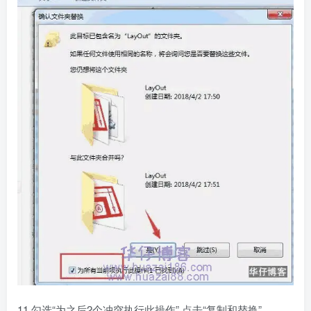
11.勾选“为之后2个冲突执行此操作” 点击“复制和替换”