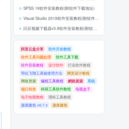
SPSS 19软件安装教程(附软件下载地址)
Visual Studio 2019软件安装教程(附软件下载地址)
闪豆视频下载器v3.8软件安装教程(附软件下载地址)
阿里云盘分享
软件开发教程
，
软件工具问题处理
软件工具下载
软件安装教程
设计软件
行业软件教程
，
羽化飞翔工具箱使用方法
网页设计教程
网络资源
编程工具教程
網路資源
系统
端口转发
科研工具软件教程
电视盒子
电子绘图教程
理科工具教程
源泉建筑 v6.7.4
源泉建筑