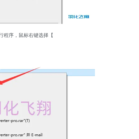
运行程序，鼠标右键选择【