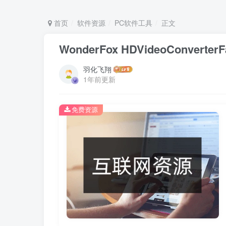
首页
软件资源
PC软件工具
正文
WonderFox HDVideoConver
羽化飞翔
1年前更新
免费资源