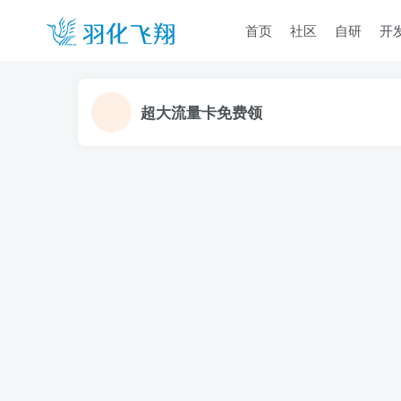
首页
社区
自研
开
超大流量卡免费领