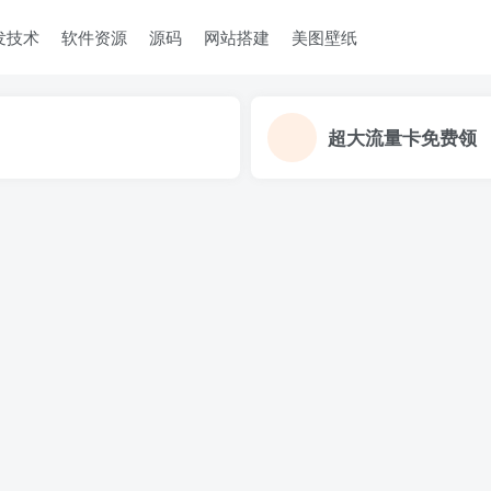
发技术
软件资源
源码
网站搭建
美图壁纸
超大流量卡免费领