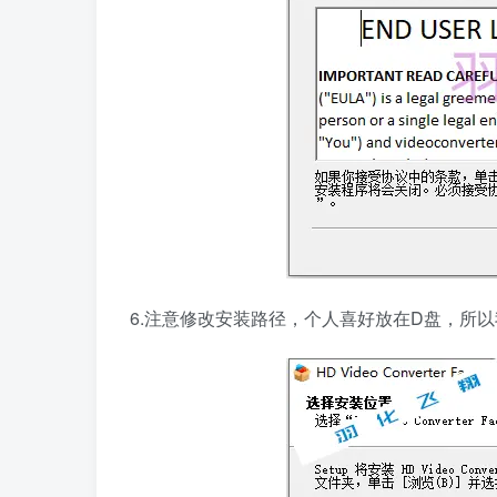
6.注意修改安装路径，个人喜好放在D盘，所