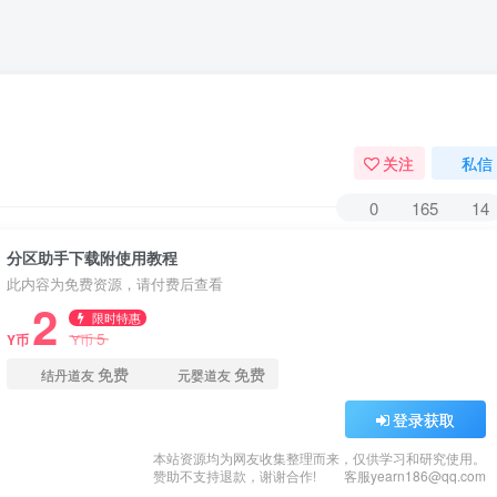
关注
私信
0
165
14
分区助手下载附使用教程
此内容为免费资源，请付费后查看
2
限时特惠
5
Y币
Y币
免费
免费
结丹道友
元婴道友
登录获取
本站资源均为网友收集整理而来，仅供学习和研究使用。
赞助不支持退款，谢谢合作!
客服yearn186@qq.com