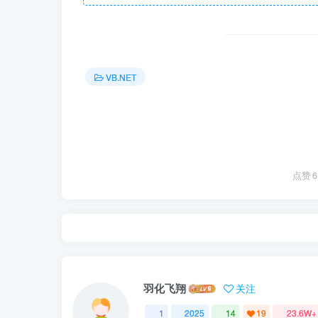
VB.NET
点赞
6
羽化飞翔
关注
1
2025
14
19
23.6W+