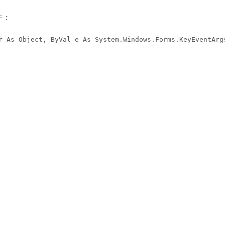
件：
r As Object, ByVal e As System.Windows.Forms.KeyEventArgs