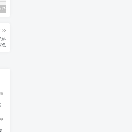
TIAPortalV17中文名博途软件安装教程(附软件下载地址)
Cubase Pro 14软件安装教程(附软件下载地址)
Linux系统下如何查看目录明细
篇
单元格
深色
事
26
式
99
发