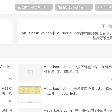
互联网常用软件工具资源汇总贴
如何处理安装PS(photoshop cc2018) 时，提示系统或者IE浏览器需要升级
下一
visualbasic(vb.net)中C1TrueDbGrid控件如何实现当前
整行背景色
BGrid控
visualbasic(vb.net)中按下键盘上某个按键
件触发（以回车键为例）
129
1
版本不对应
visualbasic(vb.net)开发接口必备，Json格
开）的问题
化工具——JSONedit
105
然无法打开
visual basic(vb.net)中引用vlc进行播放器开