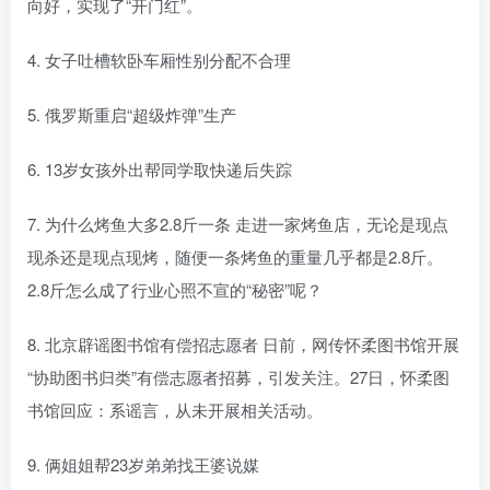
向好，实现了“开门红”。
4. 女子吐槽软卧车厢性别分配不合理
5. 俄罗斯重启“超级炸弹”生产
6. 13岁女孩外出帮同学取快递后失踪
7. 为什么烤鱼大多2.8斤一条 走进一家烤鱼店，无论是现点
现杀还是现点现烤，随便一条烤鱼的重量几乎都是2.8斤。
2.8斤怎么成了行业心照不宣的“秘密”呢？
8. 北京辟谣图书馆有偿招志愿者 日前，网传怀柔图书馆开展
“协助图书归类”有偿志愿者招募，引发关注。27日，怀柔图
书馆回应：系谣言，从未开展相关活动。
9. 俩姐姐帮23岁弟弟找王婆说媒