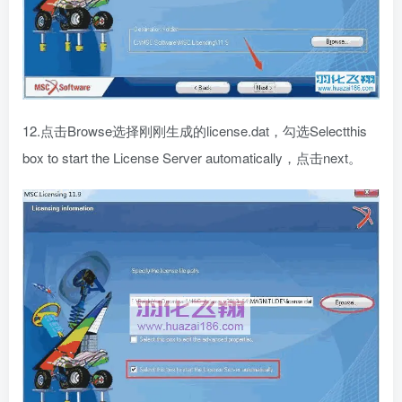
12.点击Browse选择刚刚生成的license.dat，勾选Selectthis
box to start the License Server automatically，点击next。