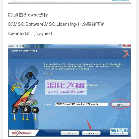
22.点击Browse选择
C:\MSC.Software\MSC.Licensing\11.9\路径下的
license.dat，点击next。