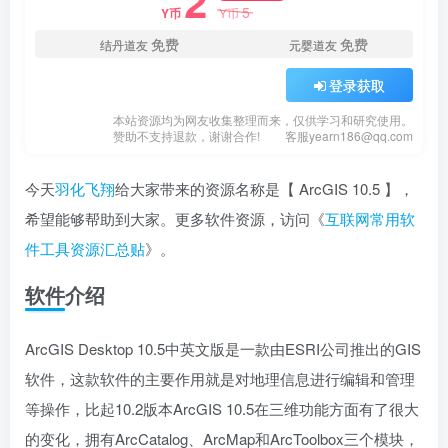
2
5
Y币
Y币
免费
免费
结丹道友
元婴道友
登录获取
本站资源均为网友收集整理而来，仅供学习和研究使用。
赞助不支持退款，谢谢合作!
客服yearn186@qq.com
今天
羽化飞翔
给大家带来的资源名称是【 ArcGIS 10.5 】，
希望能够帮助到大家。更多软件资源，访问《
互联网常用软
件工具资源汇总贴
》。
软件介绍
ArcGIS Desktop 10.5中英文版是一款由ESRI公司推出的GIS
软件，这款软件的主要作用就是对地理信息进行编辑和管理
等操作，比起10.2版本ArcGIS 10.5在三维功能方面有了很大
的变化，拥有ArcCatalog、ArcMap和ArcToolbox三个模块，