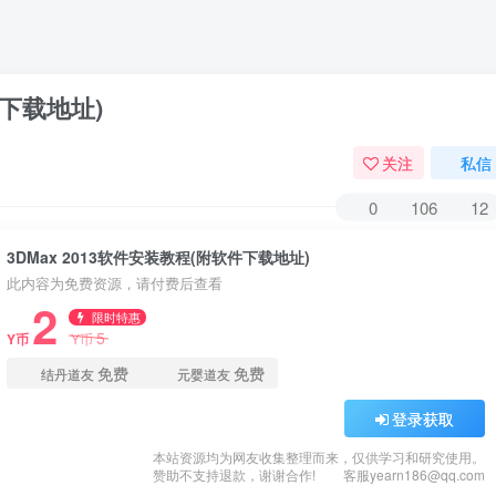
件下载地址)
关注
私信
0
106
12
3DMax 2013软件安装教程(附软件下载地址)
此内容为免费资源，请付费后查看
2
限时特惠
5
Y币
Y币
免费
免费
结丹道友
元婴道友
登录获取
本站资源均为网友收集整理而来，仅供学习和研究使用。
赞助不支持退款，谢谢合作!
客服yearn186@qq.com