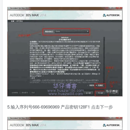
5.输入序列号666-69696969 产品密钥128F1 点击下一步