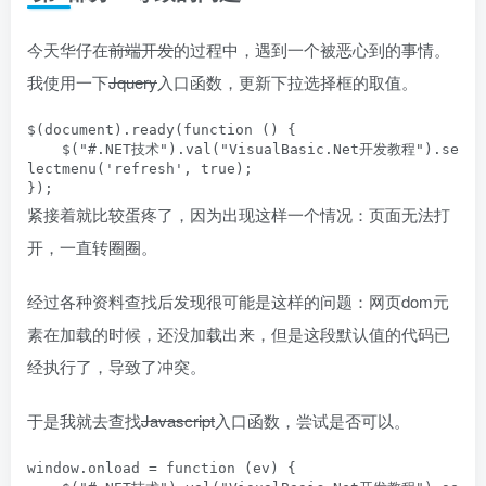
今天华仔在
前端开发
的过程中，遇到一个被恶心到的事情。
我使用一下
Jquery
入口函数，更新下拉选择框的取值。
$(document).ready(function () { 

    $("#.NET技术").val("VisualBasic.Net开发教程").se
lectmenu('refresh', true);

});
紧接着就比较蛋疼了，因为出现这样一个情况：页面无法打
开，一直转圈圈。
经过各种资料查找后发现很可能是这样的问题：网页dom元
素在加载的时候，还没加载出来，但是这段默认值的代码已
经执行了，导致了冲突。
于是我就去查找
Javascript
入口函数，尝试是否可以。
window.onload = function (ev) {
