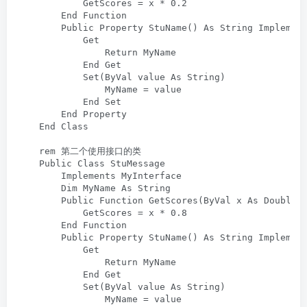
            GetScores = x * 0.2

        End Function

        Public Property StuName() As String Implement
            Get

                Return MyName

            End Get

            Set(ByVal value As String)

                MyName = value

            End Set

        End Property

    End Class

    rem 第二个使用接口的类

    Public Class StuMessage

        Implements MyInterface

        Dim MyName As String

        Public Function GetScores(ByVal x As Double) 
            GetScores = x * 0.8

        End Function

        Public Property StuName() As String Implement
            Get

                Return MyName

            End Get

            Set(ByVal value As String)

                MyName = value
