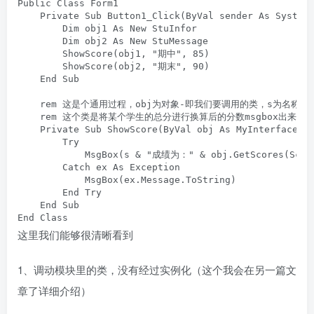
Public Class Form1

    Private Sub Button1_Click(ByVal sender As System.
        Dim obj1 As New StuInfor

        Dim obj2 As New StuMessage

        ShowScore(obj1, "期中", 85)

        ShowScore(obj2, "期末", 90)

    End Sub

    rem 这是个通用过程，obj为对象-即我们要调用的类，s为名称，sc
    rem 这个类是将某个学生的总分进行换算后的分数msgbox出来

    Private Sub ShowScore(ByVal obj As MyInterface, B
        Try

            MsgBox(s & "成绩为：" & obj.GetScores(Score
        Catch ex As Exception

            MsgBox(ex.Message.ToString)

        End Try

    End Sub

End Class
这里我们能够很清晰看到
1、调动模块里的类，没有经过实例化（这个我会在另一篇文
章了详细介绍）